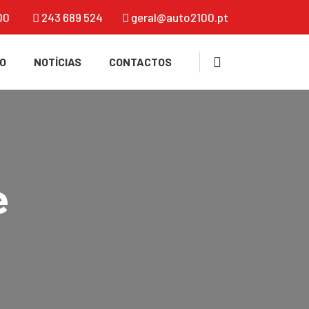
00
243 689 524
geral@auto2100.pt
O
NOTÍCIAS
CONTACTOS
e